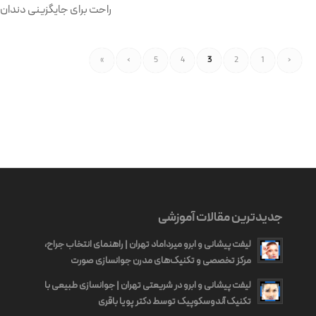
راحت برای جایگزینی دندان
»
›
5
4
3
2
1
‹
جدیدترین مقالات آموزشی
لیفت پیشانی و ابرو میرداماد تهران | راهنمای انتخاب جراح،
مرکز تخصصی و تکنیک‌های مدرن جوانسازی صورت
لیفت پیشانی و ابرو در شریعتی تهران | جوانسازی طبیعی با
تکنیک آندوسکوپیک توسط دکتر پویا باقری